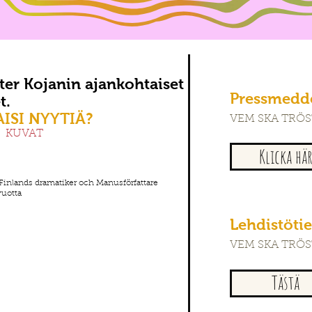
ter Kojanin ajankohtaiset
Pressmedd
t.
ISI NYYTIÄ?
VEM SKA TRÖS
KUVAT
Klicka hä
Finlands dramatiker och Manusförfattare
vuotta
Lehdistöti
VEM SKA TRÖS
Tästä