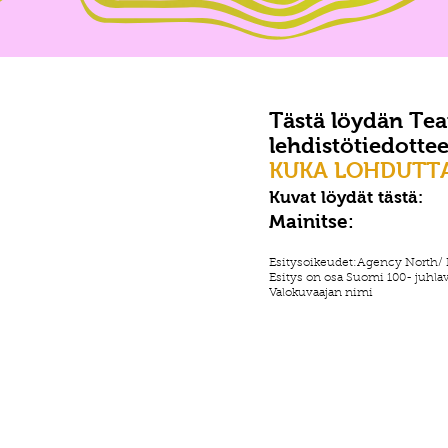
Tästä löydän Tea
lehdistötiedottee
KUKA LOHDUTTA
Kuvat löydät tästä:
Mainitse:
Esitysoikeudet:Agency North/ 
Esitys on osa Suomi 100- juhla
Valokuvaajan nimi