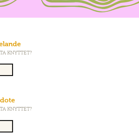
elande
TA KNYTTET?
r
edote
TA KNYTTET?