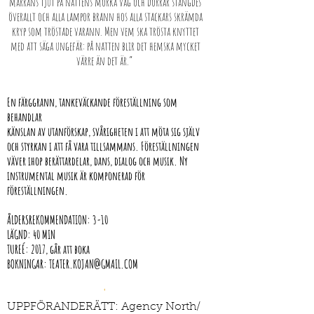
mårrans tjut på nattens mörka väg och dörrar stängdes
överallt och alla lampor brann hos alla stackars skrämda
kryp som tröstade varann. Men vem ska trösta knyttet
med att säga ungefär: på natten blir det hemska mycket
värre än det är.”
En färggrann, tankeväckande föreställning som
behandlar
känslan av utanförskap, svårigheten i att möta sig själv
och styrkan i att få vara tillsammans. Föreställningen
väver ihop berättardelar, dans, dialog och musik. Ny
instrumental musik är komponerad för
föreställningen.
ÅLDERSREKOMMENDATION: 3-10
LÄGND: 40 MIN
TUREÉ: 2017, går att boka
BOKNINGAR: TEATER.KOJAN@GMAIL.COM
'
UPPFÖRANDERÄTT: Agency North/