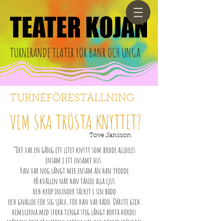
TEATER KOJAN
TEATER KOJAN
TURNERANDE TEATER FÖR BANR OCH UNGA
TURNÉFÖRESTÄLLNING
VEM SKA TRÖSTA KNYTTET?
Tove Jansson
”Det var en gång ett litet knytt som bodde alldeles
ensam i ett ensamt hus.
Han var nog långt mer ensam än han trodde
på kvällen när han tände alla ljus
och kröp inunder täcket i sin bädd
och gnällde för sig själv, för han var rädd. Därute gick
hemulerna med stora tunga steg långt borta hördes